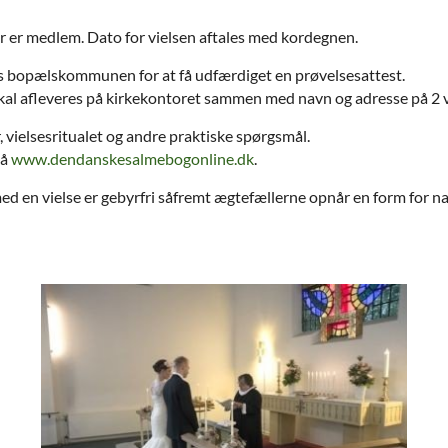
 jer er medlem. Dato for vielsen aftales med kordegnen.
 hos bopælskommunen for at få udfærdiget en prøvelsesattest.
skal afleveres på kirkekontoret sammen med navn og adresse på 2 vi
 vielsesritualet og andre praktiske spørgsmål.
på
www.dendanskesalmebogonline.dk
.
ed en vielse er gebyrfri såfremt ægtefællerne opnår en form for