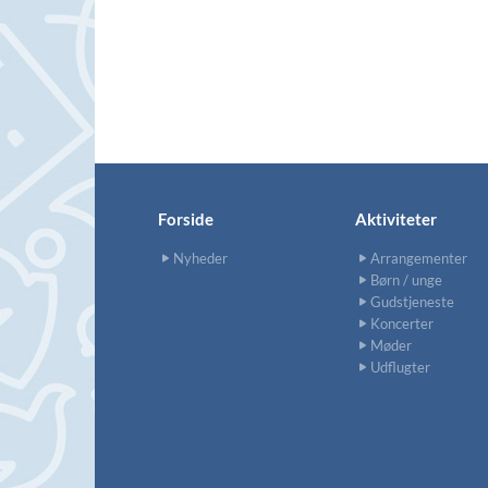
Forside
Aktiviteter
Nyheder
Arrangementer
Børn / unge
Gudstjeneste
Koncerter
Møder
Udflugter