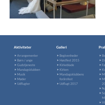
Aktiviteter
Galleri
Pra
Arrangementer
Begivenheder
Be
Børn / unge
Høstfest 2015
D
Gudstjeneste
Kirkeblade
Fø
Mandagsklubben
Kirken
Ko
Musik
Mandagsklubbens
Me
Møder
forårsfest
M
Udflugter
Udflugt 2017
2
N
S
M
Vi