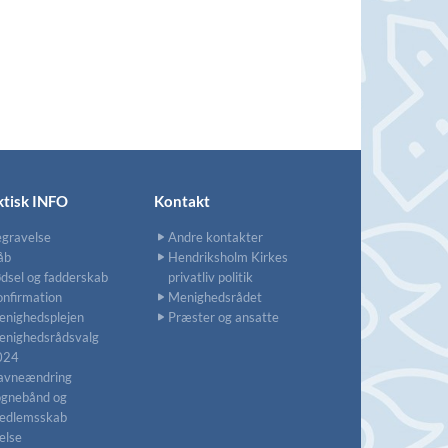
ktisk INFO
Kontakt
gravelse
Andre kontakter
åb
Hendriksholm Kirkes
dsel og fadderskab
privatliv politik
nfirmation
Menighedsrådet
nighedsplejen
Præster og ansatte
enighedsrådsvalg
024
avneændring
ognebånd og
edlemsskab
else