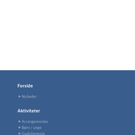
Forside
Nyheder
Aktiviteter
Arrangementer
Børn / unge
Gudstjeneste